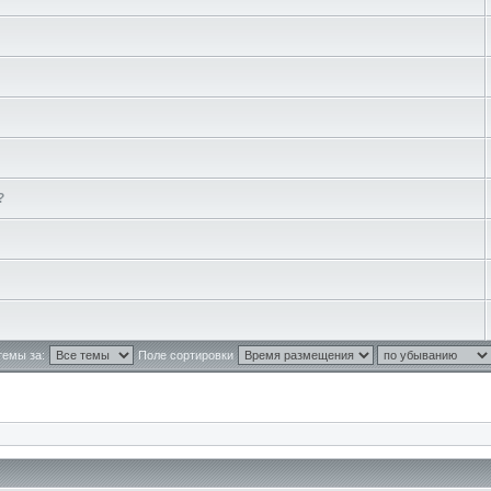
?
темы за:
Поле сортировки