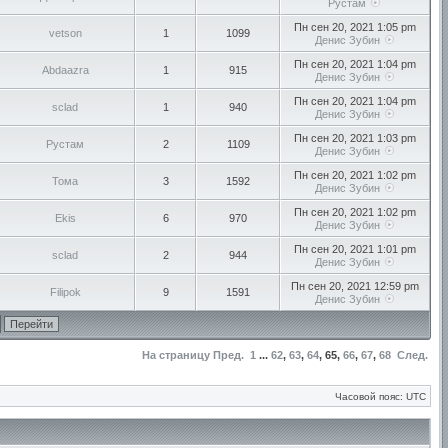
Рустам
Пн сен 20, 2021 1:05 pm
vetson
1
1099
Денис Зубин
Пн сен 20, 2021 1:04 pm
Abdaazra
1
915
Денис Зубин
Пн сен 20, 2021 1:04 pm
sclad
1
940
Денис Зубин
Пн сен 20, 2021 1:03 pm
Рустам
2
1109
Денис Зубин
Пн сен 20, 2021 1:02 pm
Тома
3
1592
Денис Зубин
Пн сен 20, 2021 1:02 pm
Ekis
6
970
Денис Зубин
Пн сен 20, 2021 1:01 pm
sclad
2
944
Денис Зубин
Пн сен 20, 2021 12:59 pm
Filipok
9
1591
Денис Зубин
На страницу
Пред.
1
...
62
,
63
,
64
,
65
,
66
,
67
,
68
След.
Часовой пояс: UTC