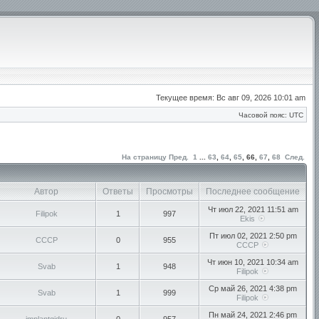
Текущее время: Вс авг 09, 2026 10:01 am
Часовой пояс: UTC
На страницу
Пред.
1
...
63
,
64
,
65
,
66
,
67
,
68
След.
Автор
Ответы
Просмотры
Последнее сообщение
Чт июл 22, 2021 11:51 am
Filipok
1
997
Ekis
Пт июл 02, 2021 2:50 pm
СССР
0
955
СССР
Чт июн 10, 2021 10:34 am
Svab
1
948
Filipok
Ср май 26, 2021 4:38 pm
Svab
1
999
Filipok
Пн май 24, 2021 2:46 pm