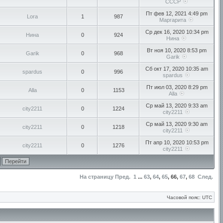
СССР
Пт фев 12, 2021 4:49 pm
Lora
1
987
Маргарита
Ср дек 16, 2020 10:34 pm
Нина
0
924
Нина
Вт ноя 10, 2020 8:53 pm
Garik
0
968
Garik
Сб окт 17, 2020 10:35 am
spardus
0
996
spardus
Пт июл 03, 2020 8:29 pm
Alla
0
1153
Alla
Ср май 13, 2020 9:33 am
city2211
0
1224
city2211
Ср май 13, 2020 9:30 am
city2211
0
1218
city2211
Пт апр 10, 2020 10:53 pm
city2211
0
1276
city2211
На страницу
Пред.
1
...
63
,
64
,
65
,
66
,
67
,
68
След.
Часовой пояс: UTC