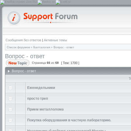
Сообщения без ответов
|
Активные темы
Список форумов
»
Балталогия
»
Вопрос - ответ
Вопрос - ответ
Страница
66
из
68
[ Тем: 1700 ]
Вопрос - ответ
Т
Еженедельники
просто треп
Прием металлолома
Покупка оборудования в частную лабораторию.