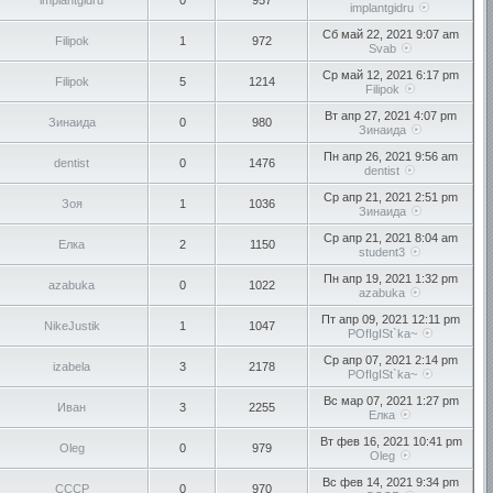
implantgidru
0
957
implantgidru
Сб май 22, 2021 9:07 am
Filipok
1
972
Svab
Ср май 12, 2021 6:17 pm
Filipok
5
1214
Filipok
Вт апр 27, 2021 4:07 pm
Зинаида
0
980
Зинаида
Пн апр 26, 2021 9:56 am
dentist
0
1476
dentist
Ср апр 21, 2021 2:51 pm
Зоя
1
1036
Зинаида
Ср апр 21, 2021 8:04 am
Елка
2
1150
student3
Пн апр 19, 2021 1:32 pm
azabuka
0
1022
azabuka
Пт апр 09, 2021 12:11 pm
NikeJustik
1
1047
POfIgISt`ka~
Ср апр 07, 2021 2:14 pm
izabela
3
2178
POfIgISt`ka~
Вс мар 07, 2021 1:27 pm
Иван
3
2255
Елка
Вт фев 16, 2021 10:41 pm
Oleg
0
979
Oleg
Вс фев 14, 2021 9:34 pm
СССР
0
970