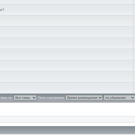
ся?
темы за:
Поле сортировки